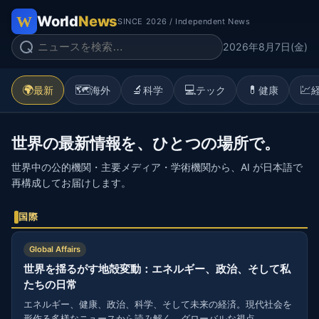
World
News
SINCE 2026 / Independent News
2026年8月7日(金)
🌍
🗺️
🔬
💻
💊
💹
最新
海外
科学
テック
健康
世界の最新情報を、ひとつの場所で。
世界中の公的機関・主要メディア・学術機関から、AI が日本語で
再構成してお届けします。
国際
Global Affairs
世界を揺るがす地殻変動：エネルギー、政治、そして私
たちの日常
エネルギー、健康、政治、科学、そして未来の経済。現代社会を
形作る多様なニュースから読み解く、グローバルな視点。