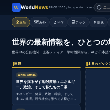
World
News
SINCE 2026 / Independent News
🌍
🗺️
🔬
💻
💊
最新
海外
科学
テック
健康
世界の最新情報を、ひとつの
世界中の公的機関・主要メディア・学術機関から、AI が日本
国際
本日のピック
Global Affairs
世界を揺るがす地殻変動：エネルギ
ー、政治、そして私たちの日常
エネルギー、健康、政治、科学、そして
未来の経済。現代社会を形作る多様なニ
ュースから読み解く、グローバルな視
点。