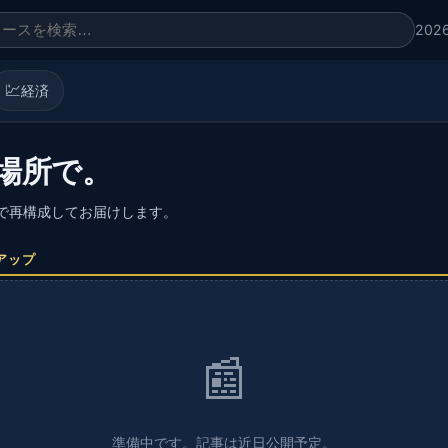
202
💹
経済
場所で。
語で再構成してお届けします。
アップ
📰
準備中です。記事は近日公開予定。