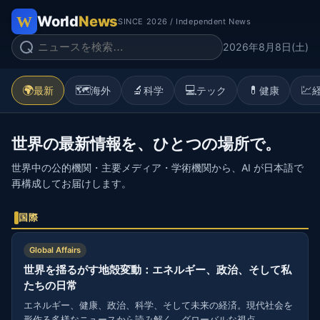
World
News
SINCE 2026 / Independent News
2026年8月8日(土)
🌍
🗺️
🔬
💻
💊
💹
最新
海外
科学
テック
健康
世界の最新情報を、ひとつの場所で。
世界中の公的機関・主要メディア・学術機関から、AI が日本語で
再構成してお届けします。
国際
Global Affairs
世界を揺るがす地殻変動：エネルギー、政治、そして私
たちの日常
エネルギー、健康、政治、科学、そして未来の経済。現代社会を
形作る多様なニュースから読み解く、グローバルな視点。