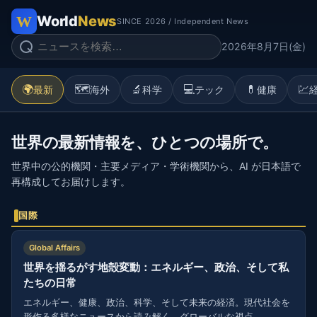
World
News
SINCE 2026 / Independent News
2026年8月7日(金)
🌍
🗺️
🔬
💻
💊
💹
最新
海外
科学
テック
健康
世界の最新情報を、ひとつの場所で。
世界中の公的機関・主要メディア・学術機関から、AI が日本語で
再構成してお届けします。
国際
Global Affairs
世界を揺るがす地殻変動：エネルギー、政治、そして私
たちの日常
エネルギー、健康、政治、科学、そして未来の経済。現代社会を
形作る多様なニュースから読み解く、グローバルな視点。