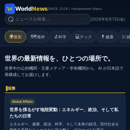
World
News
SINCE 2026 / Independent News
2026年8月7日(金)
🌍
🗺️
🔬
💻
💊
💹
最新
海外
科学
テック
健康
世界の最新情報を、ひとつの場所で。
世界中の公的機関・主要メディア・学術機関から、AI が日本語で
再構成してお届けします。
国際
Global Affairs
世界を揺るがす地殻変動：エネルギー、政治、そして私
たちの日常
エネルギー、健康、政治、科学、そして未来の経済。現代社会を
形作る多様なニュースから読み解く、グローバルな視点。