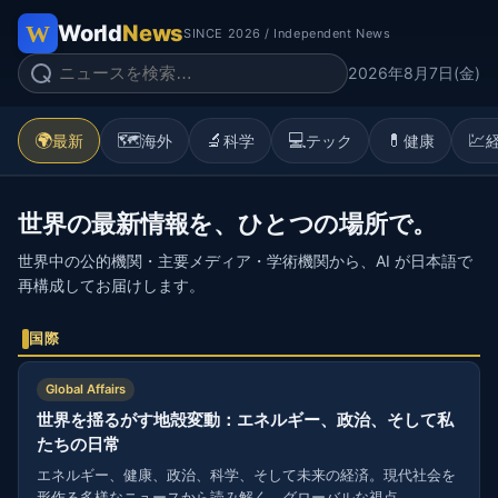
World
News
SINCE 2026 / Independent News
2026年8月7日(金)
🌍
🗺️
🔬
💻
💊
💹
最新
海外
科学
テック
健康
世界の最新情報を、ひとつの場所で。
世界中の公的機関・主要メディア・学術機関から、AI が日本語で
再構成してお届けします。
国際
Global Affairs
世界を揺るがす地殻変動：エネルギー、政治、そして私
たちの日常
エネルギー、健康、政治、科学、そして未来の経済。現代社会を
形作る多様なニュースから読み解く、グローバルな視点。