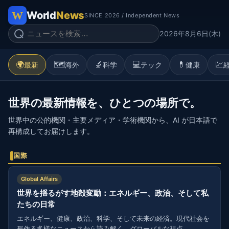
World
News
SINCE 2026 / Independent News
2026年8月6日(木)
🌍
🗺️
🔬
💻
💊
💹
最新
海外
科学
テック
健康
世界の最新情報を、ひとつの場所で。
世界中の公的機関・主要メディア・学術機関から、AI が日本語で
再構成してお届けします。
国際
Global Affairs
世界を揺るがす地殻変動：エネルギー、政治、そして私
たちの日常
エネルギー、健康、政治、科学、そして未来の経済。現代社会を
形作る多様なニュースから読み解く、グローバルな視点。