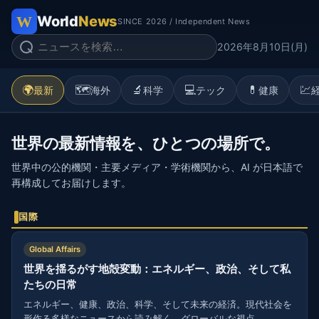
World
News
SINCE 2026 / Independent News
2026年8月10日(月)
🌍
🗺️
🔬
💻
💊
💹
最新
海外
科学
テック
健康
世界の最新情報を、ひとつの場所で。
世界中の公的機関・主要メディア・学術機関から、AI が日本語で
再構成してお届けします。
国際
Global Affairs
世界を揺るがす地殻変動：エネルギー、政治、そして私
たちの日常
エネルギー、健康、政治、科学、そして未来の経済。現代社会を
形作る多様なニュースから読み解く、グローバルな視点。