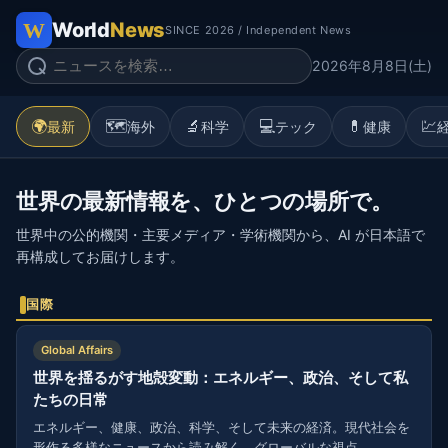
World
News
SINCE 2026 / Independent News
2026年8月8日(土)
🌍
🗺️
🔬
💻
💊
💹
最新
海外
科学
テック
健康
世界の最新情報を、ひとつの場所で。
世界中の公的機関・主要メディア・学術機関から、AI が日本語で
再構成してお届けします。
国際
Global Affairs
世界を揺るがす地殻変動：エネルギー、政治、そして私
たちの日常
エネルギー、健康、政治、科学、そして未来の経済。現代社会を
形作る多様なニュースから読み解く、グローバルな視点。