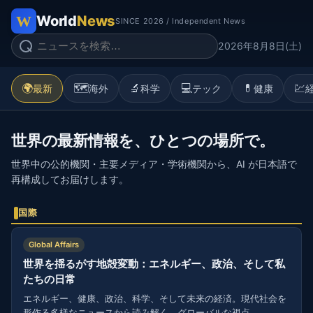
World
News
SINCE 2026 / Independent News
2026年8月8日(土)
🌍
🗺️
🔬
💻
💊
💹
最新
海外
科学
テック
健康
世界の最新情報を、ひとつの場所で。
世界中の公的機関・主要メディア・学術機関から、AI が日本語で
再構成してお届けします。
国際
Global Affairs
世界を揺るがす地殻変動：エネルギー、政治、そして私
たちの日常
エネルギー、健康、政治、科学、そして未来の経済。現代社会を
形作る多様なニュースから読み解く、グローバルな視点。