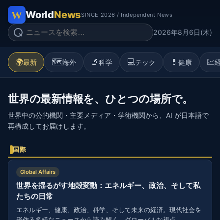
World
News
SINCE 2026 / Independent News
2026年8月6日(木)
🌍
🗺️
🔬
💻
💊
💹
最新
海外
科学
テック
健康
世界の最新情報を、ひとつの場所で。
世界中の公的機関・主要メディア・学術機関から、AI が日本語で
再構成してお届けします。
国際
Global Affairs
世界を揺るがす地殻変動：エネルギー、政治、そして私
たちの日常
エネルギー、健康、政治、科学、そして未来の経済。現代社会を
形作る多様なニュースから読み解く、グローバルな視点。