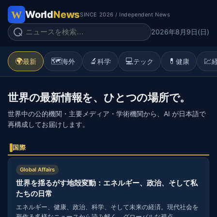
World
News
SINCE 2026 / Independent News
2026年8月9日(日)
🌍
🗺️
🔬
💻
💊
💹
最新
海外
科学
テック
健康
世界の最新情報を、ひとつの場所で。
世界中の公的機関・主要メディア・学術機関から、AI が日本語で
再構成してお届けします。
国際
Global Affairs
世界を揺るがす地殻変動：エネルギー、政治、そして私
たちの日常
エネルギー、健康、政治、科学、そして未来の経済。現代社会を
形作る多様なニュースから読み解く、グローバルな視点。