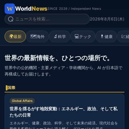
World
News
SINCE 2026 / Independent News
2026年8月6日(木)
🌍
🗺️
🔬
💻
💊
💹
最新
海外
科学
テック
健康
世界の最新情報を、ひとつの場所で。
世界中の公的機関・主要メディア・学術機関から、AI が日本語で
再構成してお届けします。
国際
Global Affairs
世界を揺るがす地殻変動：エネルギー、政治、そして私
たちの日常
エネルギー、健康、政治、科学、そして未来の経済。現代社会を
形作る多様なニュースから読み解く、グローバルな視点。