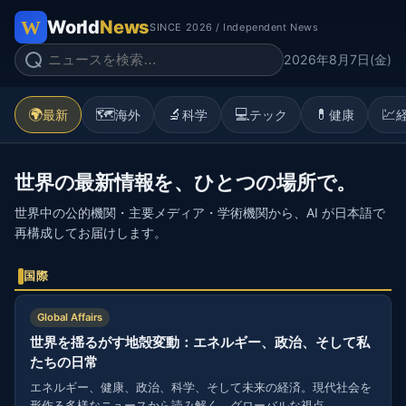
World
News
SINCE 2026 / Independent News
2026年8月7日(金)
🌍
🗺️
🔬
💻
💊
💹
最新
海外
科学
テック
健康
世界の最新情報を、ひとつの場所で。
世界中の公的機関・主要メディア・学術機関から、AI が日本語で
再構成してお届けします。
国際
Global Affairs
世界を揺るがす地殻変動：エネルギー、政治、そして私
たちの日常
エネルギー、健康、政治、科学、そして未来の経済。現代社会を
形作る多様なニュースから読み解く、グローバルな視点。