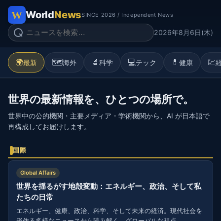
World
News
SINCE 2026 / Independent News
2026年8月6日(木)
🌍
🗺️
🔬
💻
💊
💹
最新
海外
科学
テック
健康
世界の最新情報を、ひとつの場所で。
世界中の公的機関・主要メディア・学術機関から、AI が日本語で
再構成してお届けします。
国際
Global Affairs
世界を揺るがす地殻変動：エネルギー、政治、そして私
たちの日常
エネルギー、健康、政治、科学、そして未来の経済。現代社会を
形作る多様なニュースから読み解く、グローバルな視点。