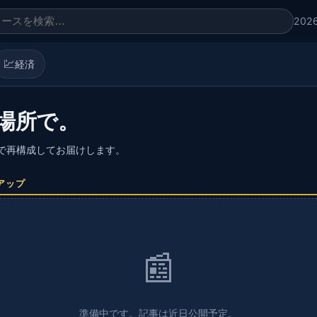
202
💹
経済
場所で。
語で再構成してお届けします。
アップ
📰
準備中です。記事は近日公開予定。