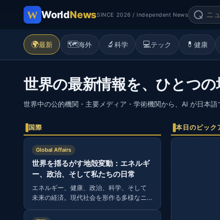
World
News
SINCE 2026 / Independent News
🌍
🗺️
🔬
💻
💊
最新
海外
科学
テック
健康
世界の最新情報を、ひとつの
世界中の公的機関・主要メディア・学術機関から、AI が日本
国際
本日のピック
Global Affairs
世界を揺るがす地殻変動：エネルギ
ー、政治、そして私たちの日常
エネルギー、健康、政治、科学、そして
未来の経済。現代社会を形作る多様なニ
ュースから読み解く、グローバルな視
点。