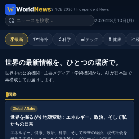
World
News
SINCE 2026 / Independent News
2026年8月10日(月)
🌍
🗺️
🔬
💻
💊
💹
最新
海外
科学
テック
健康
世界の最新情報を、ひとつの場所で。
世界中の公的機関・主要メディア・学術機関から、AI が日本語で
再構成してお届けします。
国際
Global Affairs
世界を揺るがす地殻変動：エネルギー、政治、そして私
たちの日常
エネルギー、健康、政治、科学、そして未来の経済。現代社会を
形作る多様なニュースから読み解く、グローバルな視点。