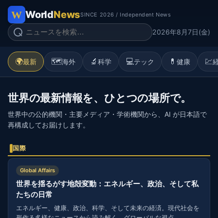
World
News
SINCE 2026 / Independent News
2026年8月7日(金)
🌍
🗺️
🔬
💻
💊
💹
最新
海外
科学
テック
健康
世界の最新情報を、ひとつの場所で。
世界中の公的機関・主要メディア・学術機関から、AI が日本語で
再構成してお届けします。
国際
Global Affairs
世界を揺るがす地殻変動：エネルギー、政治、そして私
たちの日常
エネルギー、健康、政治、科学、そして未来の経済。現代社会を
形作る多様なニュースから読み解く、グローバルな視点。