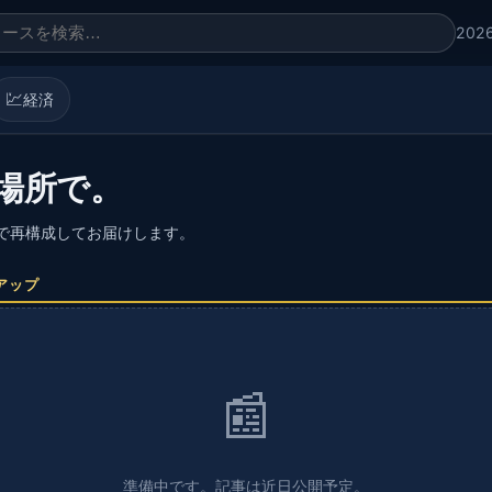
202
💹
経済
場所で。
語で再構成してお届けします。
アップ
📰
準備中です。記事は近日公開予定。