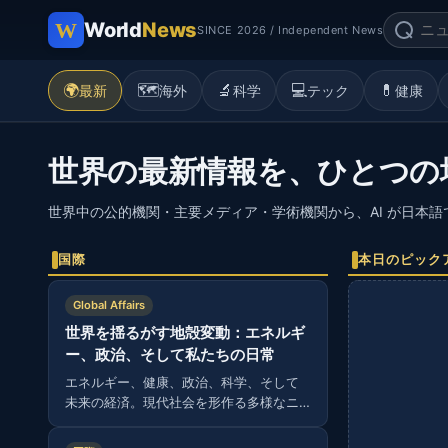
World
News
SINCE 2026 / Independent News
🌍
🗺️
🔬
💻
💊
最新
海外
科学
テック
健康
世界の最新情報を、ひとつの
世界中の公的機関・主要メディア・学術機関から、AI が日本
国際
本日のピック
Global Affairs
世界を揺るがす地殻変動：エネルギ
ー、政治、そして私たちの日常
エネルギー、健康、政治、科学、そして
未来の経済。現代社会を形作る多様なニ
ュースから読み解く、グローバルな視
点。