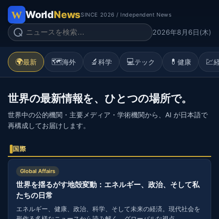
World
News
SINCE 2026 / Independent News
2026年8月6日(木)
🌍
🗺️
🔬
💻
💊
💹
最新
海外
科学
テック
健康
世界の最新情報を、ひとつの場所で。
世界中の公的機関・主要メディア・学術機関から、AI が日本語で
再構成してお届けします。
国際
Global Affairs
世界を揺るがす地殻変動：エネルギー、政治、そして私
たちの日常
エネルギー、健康、政治、科学、そして未来の経済。現代社会を
形作る多様なニュースから読み解く、グローバルな視点。