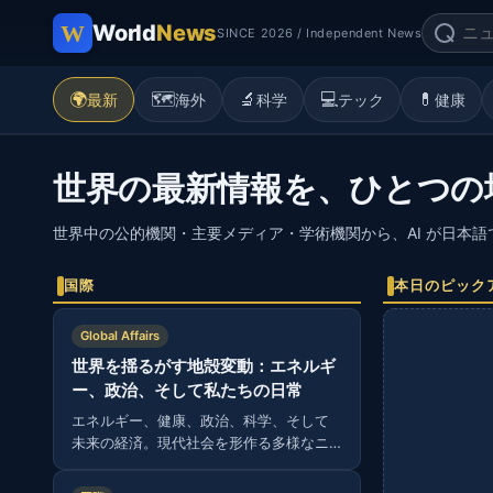
World
News
SINCE 2026 / Independent News
🌍
🗺️
🔬
💻
💊
最新
海外
科学
テック
健康
世界の最新情報を、ひとつの
世界中の公的機関・主要メディア・学術機関から、AI が日本
国際
本日のピック
Global Affairs
世界を揺るがす地殻変動：エネルギ
ー、政治、そして私たちの日常
エネルギー、健康、政治、科学、そして
未来の経済。現代社会を形作る多様なニ
ュースから読み解く、グローバルな視
点。