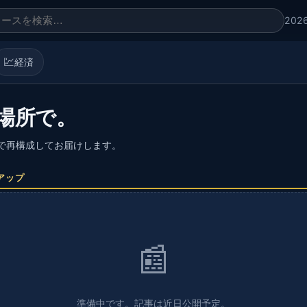
202
💹
経済
場所で。
語で再構成してお届けします。
アップ
📰
準備中です。記事は近日公開予定。