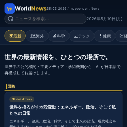
World
News
SINCE 2026 / Independent News
2026年8月10日(月)
🌍
🗺️
🔬
💻
💊
💹
最新
海外
科学
テック
健康
世界の最新情報を、ひとつの場所で。
世界中の公的機関・主要メディア・学術機関から、AI が日本語で
再構成してお届けします。
国際
Global Affairs
世界を揺るがす地殻変動：エネルギー、政治、そして私
たちの日常
エネルギー、健康、政治、科学、そして未来の経済。現代社会を
形作る多様なニュースから読み解く、グローバルな視点。