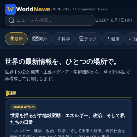
World
News
SINCE 2026 / Independent News
2026年8月7日(金)
🌍
🗺️
🔬
💻
💊
💹
最新
海外
科学
テック
健康
世界の最新情報を、ひとつの場所で。
世界中の公的機関・主要メディア・学術機関から、AI が日本語で
再構成してお届けします。
国際
Global Affairs
世界を揺るがす地殻変動：エネルギー、政治、そして私
たちの日常
エネルギー、健康、政治、科学、そして未来の経済。現代社会を
形作る多様なニュースから読み解く、グローバルな視点。